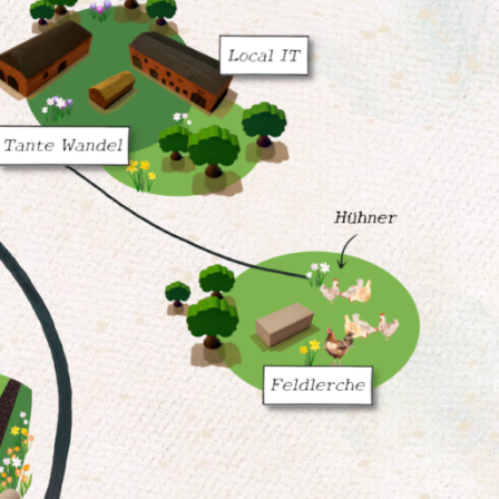
Local IT
TanteWandel
Hühner
Feldlerche