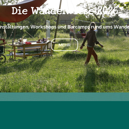
Die WandelWiese 2026
nstaltungen, Workshops und Barcamps rund ums Wand
MEHR