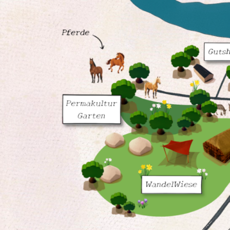
Pferde
Guts
Garten
E
Wandel Wiese