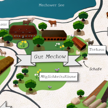
haus
Torhaus
sel
Gut Mechow
Schafe
Möglichkeitsräu