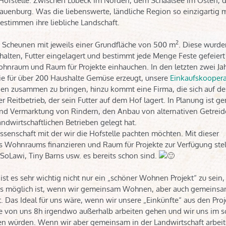
 Hofstelle. Zwischen Lübeck im Norden, dem Schaalsee im Osten, d
nburg. Was die liebenswerte, ländliche Region so einzigartig ma
estimmen ihre liebliche Landschaft.
2
i Scheunen mit jeweils einer Grundfläche von 500 m
. Diese wurde
gehalten, Futter eingelagert und bestimmt jede Menge Feste gefeier
nraum und Raum für Projekte einhauchen. In den letzten zwei Jah
ie für über 200 Haushalte Gemüse erzeugt, unsere
Einkaufskoopera
nen zusammen zu bringen, hinzu kommt eine Firma, die sich auf d
r Reitbetrieb, der sein Futter auf dem Hof lagert. In Planung ist ge
g und Vermarktung von Rindern, den Anbau von alternativen Getrei
ndwirtschaftlichen Betrieben gelegt hat.
senschaft mit der wir die Hofstelle pachten möchten. Mit dieser
 Wohnraums finanzieren und Raum für Projekte zur Verfügung ste
SoLawi, Tiny Barns usw. es bereits schon sind.
ist es sehr wichtig nicht nur ein „schöner Wohnen Projekt“ zu sein
s möglich ist, wenn wir gemeinsam Wohnen, aber auch gemeins
. Das Ideal für uns wäre, wenn wir unsere „Einkünfte“ aus den Proj
lle von uns 8h irgendwo außerhalb arbeiten gehen und wir uns im 
en würden. Wenn wir aber gemeinsam in der Landwirtschaft arbeit