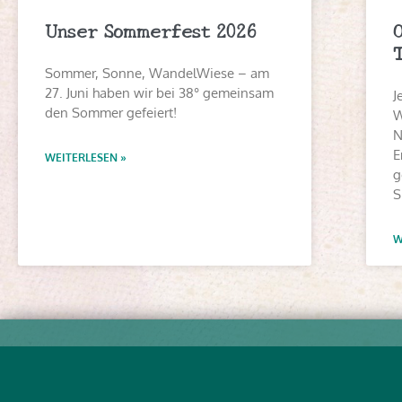
Unser Sommerfest 2026
Sommer, Sonne, WandelWiese – am
27. Juni haben wir bei 38° gemeinsam
J
den Sommer gefeiert!
W
N
E
WEITERLESEN »
g
S
W