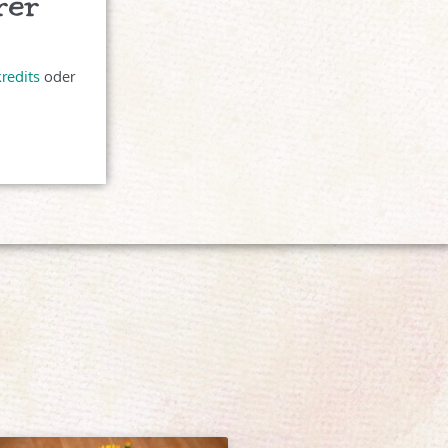
rer
redits
oder