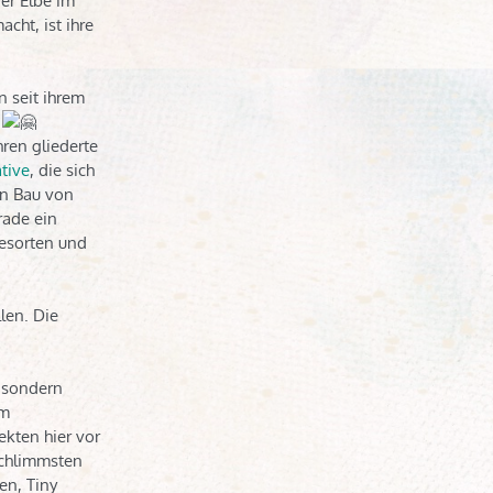
er Elbe im
cht, ist ihre
n seit ihrem
t
ren gliederte
tive
, die sich
en Bau von
rade ein
desorten und
llen.
Die
, sondern
am
ekten hier vor
schlimmsten
en, Tiny