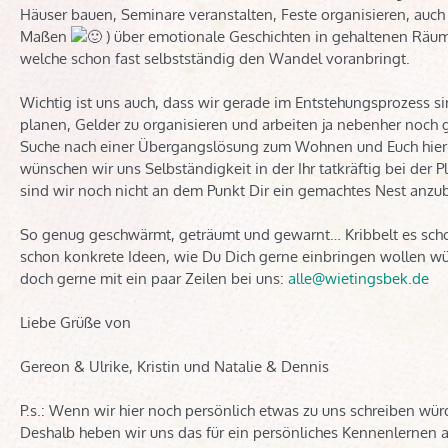
Häuser bauen, Seminare veranstalten, Feste organisieren, au
Maßen
) über emotionale Geschichten in gehaltenen Räume
welche schon fast selbstständig den Wandel voranbringt.
Wichtig ist uns auch, dass wir gerade im Entstehungsprozess 
planen, Gelder zu organisieren und arbeiten ja nebenher noch 
Suche nach einer Übergangslösung zum Wohnen und Euch hier
wünschen wir uns Selbständigkeit in der Ihr tatkräftig bei der P
sind wir noch nicht an dem Punkt Dir ein gemachtes Nest anzub
So genug geschwärmt, geträumt und gewarnt… Kribbelt es schon 
schon konkrete Ideen, wie Du Dich gerne einbringen wollen wü
doch gerne mit ein paar Zeilen bei uns:
alle@wietingsbek.de
Liebe Grüße von
Gereon & Ulrike, Kristin und Natalie & Dennis
P.s.: Wenn wir hier noch persönlich etwas zu uns schreiben wü
Deshalb heben wir uns das für ein persönliches Kennenlernen 