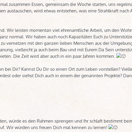
ch mal zusammen Essen, gemeinsam die Woche starten, uns regelmä
n austauschen, wird etwas entstehen, was eine Strahlkraft nach 
sind. Wir leisten momentan viel ehrenamtliche Arbeit, um den Woh
ganz normal. Wir haben auch noch Kapazitäten Euch zu Unterstütze
 zu vernetzen mit den ganzen lieben Menschen aus der Umgebung
lanung, vielleicht ja auch beim Bau und mit Eurem Da Sein unterstüt
ieten. Die Zeit wird aber auch in ein paar Jahren kommen.
bei Dir? Kannst Du Dir so einen Ort zum Leben vorstellen? Viellei
rdest oder siehst Dich auch in einem der genannten Projekte? Da
rden, würde es den Rahmen sprengen und Ihr schlaft bestimmt bei
auf. Wir würden uns freuen Dich mal kennen zu lernen!