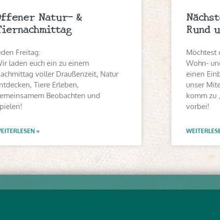
Offener Natur- &
Nächst
Tiernachmittag
Rund u
eden Freitag:
Möchtest 
ir laden euch ein zu einem
Wohn- und
achmittag voller Draußenzeit, Natur
einen Einb
ntdecken, Tiere Erleben,
unser Mit
emeinsamem Beobachten und
komm zu 
pielen!
vorbei!
EITERLESEN »
WEITERLES