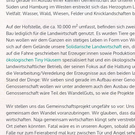
sind gerade im Aufbau einer kleinen Gemeinschaft auf unserer
Süden und Hamburg im Westen erstreckt sich das Herzogtum Laue
Vielfalt: Wasser, Wald, Wiesen, Felder und Knicklandschaften b
2
Auf der Hofstelle, die ca. 10.000 m
umfasst, befinden sich zwe
Bau lediglich für die Landwirtschaft genutzt. Es wurden Tiere 
Nun wollen wir dem Ganzen ein stetiges Leben in Form von Woh
sich auf dem Gelände unsere
Solidarische Landwirtschaft
ein, d
auf die Fahne geschrieben hat Erzeuger:innen sowie Produktio
ökologischen Tiny Häusern
spezialisiert hat und ein ökologische
landwirtschaftlicher Betrieb, der seinen Fokus auf die Haltun
die Verarbeitung/Veredelung der Erzeugnisse aus den beiden la
Stand der Dinge: Wir sieben sind gerade im Aufbau einer Genos
Genossenschaft wollen wir unter anderem auch den Ausbau des
Genossenschaft wäre Teil des WandelGuts, so wie die Projekte 
Wir stellen uns das Gemeinschaftsprojekt ungefähr so vor: Uns 
gemeinsam den Wandel voranzubringen. Wir glauben, dass da
wirtschaften. Naja gemeinsam wirtschaften klingt sehr verstrebt
Ort ziehen könnten. Fatal wäre es in unseren Augen, sobald a
Falle nur zum Feierabend mal kurz zwischen Tür und Angel seh