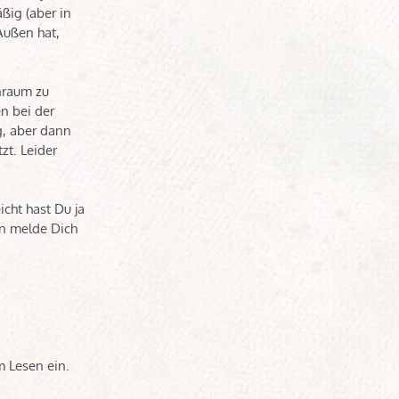
ßig (aber in
Außen hat,
nraum zu
n bei der
, aber dann
zt. Leider
cht hast Du ja
nn melde Dich
m Lesen ein.