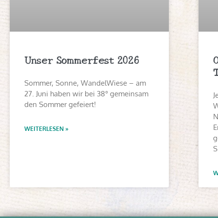
Unser Sommerfest 2026
Sommer, Sonne, WandelWiese – am
27. Juni haben wir bei 38° gemeinsam
J
den Sommer gefeiert!
W
N
E
WEITERLESEN »
g
S
W