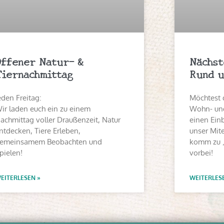
Offener Natur- &
Nächst
Tiernachmittag
Rund u
eden Freitag:
Möchtest 
ir laden euch ein zu einem
Wohn- und
achmittag voller Draußenzeit, Natur
einen Einb
ntdecken, Tiere Erleben,
unser Mit
emeinsamem Beobachten und
komm zu 
pielen!
vorbei!
EITERLESEN »
WEITERLES