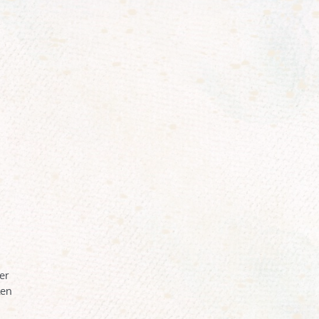
er
len