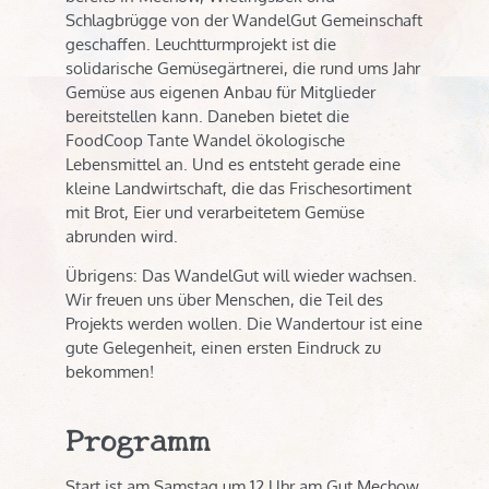
Schlagbrügge von der WandelGut Gemeinschaft
geschaffen. Leuchtturmprojekt ist die
solidarische Gemüsegärtnerei, die rund ums Jahr
Gemüse aus eigenen Anbau für Mitglieder
bereitstellen kann. Daneben bietet die
FoodCoop Tante Wandel ökologische
Lebensmittel an. Und es entsteht gerade eine
kleine Landwirtschaft, die das Frischesortiment
mit Brot, Eier und verarbeitetem Gemüse
abrunden wird.
Übrigens: Das WandelGut will wieder wachsen.
Wir freuen uns über Menschen, die Teil des
Projekts werden wollen. Die Wandertour ist eine
gute Gelegenheit, einen ersten Eindruck zu
bekommen!
Programm
Start ist am Samstag um 12 Uhr am Gut Mechow.