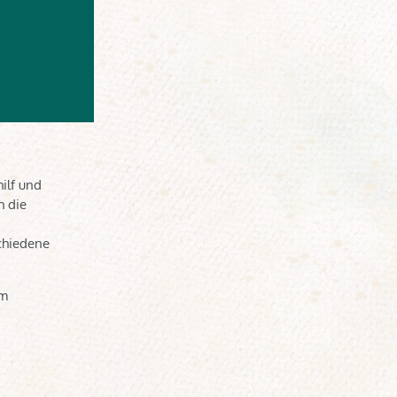
ilf und
h die
chiedene
am