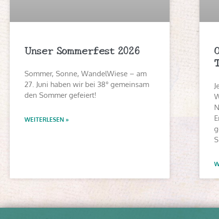
Unser Sommerfest 2026
Sommer, Sonne, WandelWiese – am
27. Juni haben wir bei 38° gemeinsam
J
den Sommer gefeiert!
W
N
E
WEITERLESEN »
g
S
W