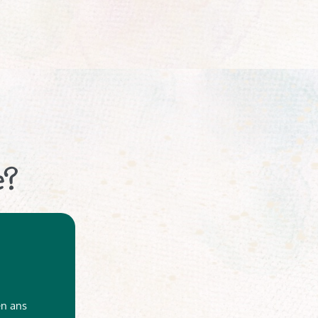
e?
en ans