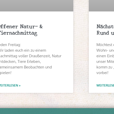
Offener Natur- &
Nächst
Tiernachmittag
Rund u
eden Freitag:
Möchtest 
ir laden euch ein zu einem
Wohn- und
achmittag voller Draußenzeit, Natur
einen Einb
ntdecken, Tiere Erleben,
unser Mit
emeinsamem Beobachten und
komm zu 
pielen!
vorbei!
EITERLESEN »
WEITERLES