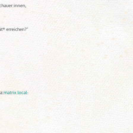
chauer:innen,
ät* erreichen?“
a:
matrix.local-