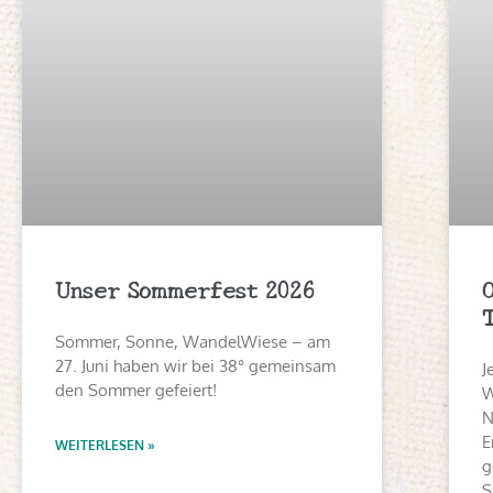
Unser Sommerfest 2026
Sommer, Sonne, WandelWiese – am
27. Juni haben wir bei 38° gemeinsam
J
den Sommer gefeiert!
W
N
E
WEITERLESEN »
g
S