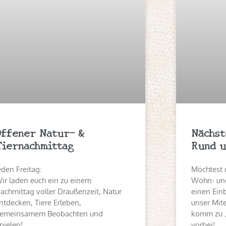
Offener Natur- &
Nächst
Tiernachmittag
Rund u
eden Freitag:
Möchtest 
ir laden euch ein zu einem
Wohn- und
achmittag voller Draußenzeit, Natur
einen Einb
ntdecken, Tiere Erleben,
unser Mit
emeinsamem Beobachten und
komm zu 
pielen!
vorbei!