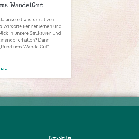
ms WandelGut
du unsere transformativen
 Wirkorte kennenlernen und
lick in unsere Strukturen und
einander erhalten? Dann
„Rund ums WandelGut“
EN »
Newsletter