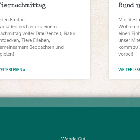
Tiernachmittag
Rund u
eden Freitag:
Möchtest 
ir laden euch ein zu einem
Wohn- und
achmittag voller Draußenzeit, Natur
einen Einb
ntdecken, Tiere Erleben,
unser Mit
emeinsamem Beobachten und
komm zu 
pielen!
vorbei!
EITERLESEN »
WEITERLES
WandelGut