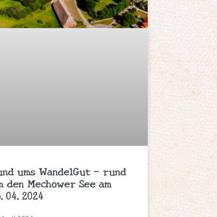
und ums WandelGut – rund
m den Mechower See am
6.04.2024