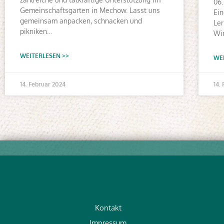
06.
Gemeinschaftsgarten in Mechow. Lasst uns
Ei
gemeinsam anpacken, schnacken und
Ler
pikniken…
Wir
WEITERLESEN >>
WEI
14. Februar 2024
14.
Kontakt
Impressum