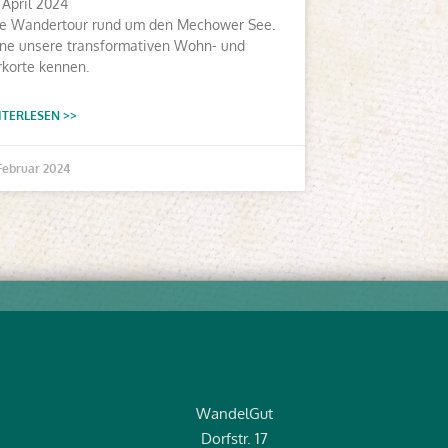
 April 2024
ne Wandertour rund um den Mechower See.
ne unsere transformativen Wohn- und
korte kennen.
TERLESEN >>
 Februar 2024
WandelGut
Dorfstr. 17