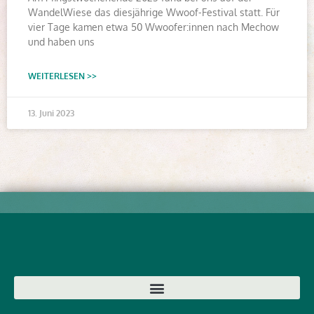
WandelWiese das diesjährige Wwoof-Festival statt. Für
vier Tage kamen etwa 50 Wwoofer:innen nach Mechow
und haben uns
WEITERLESEN >>
13. Juni 2023