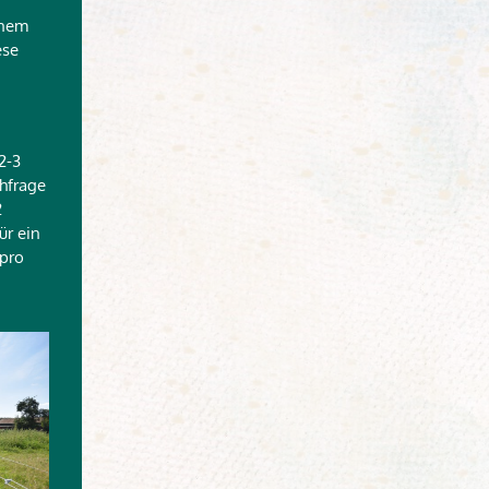
inem
ese
2-3
chfrage
2
ür ein
 pro