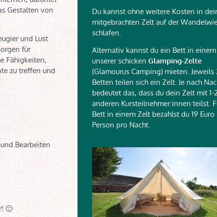
as Gestalten von
Du kannst ohne weitere Kosten in de
mitgebrachten Zelt auf der Wandelwi
schlafen.
eugier und Lust
sorgen für
Alternativ kannst du ein Bett in einem
e Fähigkeiten,
unserer schicken
Glamping-Zelte
te zu treffen und
(Glamourus Camping) mieten. Jeweils 
Betten teilen sich ein Zelt. Je nach Na
bedeutet das, dass du dein Zelt mit 1-
anderen Kursteilnehmer:innen teilst. F
Bett in einem Zelt bezahlst du 19 Euro
Person pro Nacht.
n und Bearbeiten
! 🙂