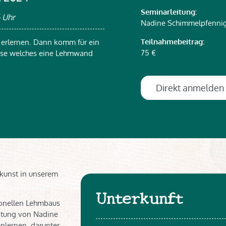
Seminarleitung:
6 Uhr
Nadine Schimmelpfenni
Teilnahmebeitrag:
ls erlernen. Dann komm für ein
75 €
use welches eine Lehmwand
Direkt anmelden
skunst in unserem
Unterkunft
ionellen Lehmbaus
eitung von Nadine
nlernen, darunter