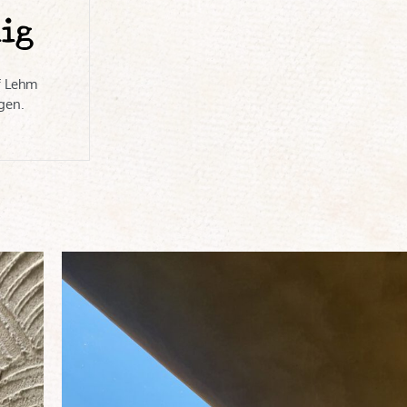
ig
f Lehm
gen.