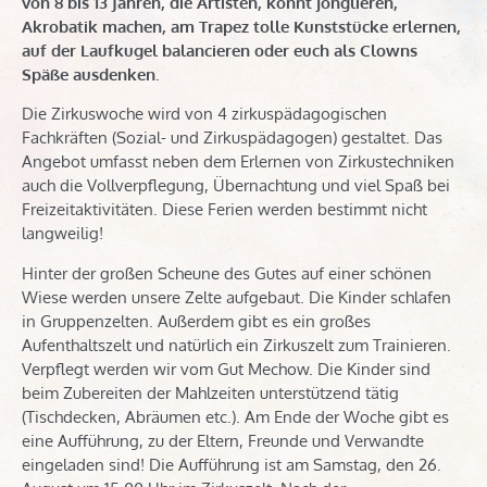
von 8 bis 13 Jahren, die Artisten, könnt jonglieren,
Akrobatik machen, am Trapez tolle Kunststücke erlernen,
auf der Laufkugel balancieren oder euch als Clowns
Späße ausdenken.
Die Zirkuswoche wird von 4 zirkuspädagogischen
Fachkräften (Sozial- und Zirkuspädagogen) gestaltet. Das
Angebot umfasst neben dem Erlernen von Zirkustechniken
auch die Vollverpflegung, Übernachtung und viel Spaß bei
Freizeitaktivitäten. Diese Ferien werden bestimmt nicht
langweilig!
Hinter der großen Scheune des Gutes auf einer schönen
Wiese werden unsere Zelte aufgebaut. Die Kinder schlafen
in Gruppenzelten. Außerdem gibt es ein großes
Aufenthaltszelt und natürlich ein Zirkuszelt zum Trainieren.
Verpflegt werden wir vom Gut Mechow. Die Kinder sind
beim Zubereiten der Mahlzeiten unterstützend tätig
(Tischdecken, Abräumen etc.). Am Ende der Woche gibt es
eine Aufführung, zu der Eltern, Freunde und Verwandte
eingeladen sind! Die Aufführung ist am Samstag, den 26.