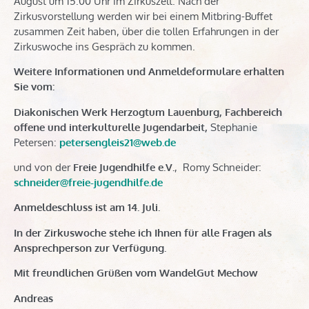
August um 15.00 Uhr im Zirkuszelt. Nach der
Zirkusvorstellung werden wir bei einem Mitbring-Buffet
zusammen Zeit haben, über die tollen Erfahrungen in der
Zirkuswoche ins Gespräch zu kommen.
Weitere Informationen und Anmeldeformulare erhalten
Sie vom:
Diakonischen Werk Herzogtum Lauenburg, Fachbereich
offene und interkulturelle Jugendarbeit,
Stephanie
Petersen:
petersengleis21@web.de
und von der
Freie Jugendhilfe e.V.
, Romy Schneider:
schneider@freie-jugendhilfe.de
Anmeldeschluss ist am 14. Juli.
In der Zirkuswoche stehe ich Ihnen für alle Fragen als
Ansprechperson zur Verfügung.
Mit freundlichen Grüßen vom WandelGut Mechow
Andreas