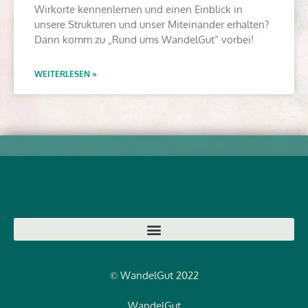
Wirkorte kennenlernen und einen Einblick in
unsere Strukturen und unser Miteinander erhalten?
Dann komm zu „Rund ums WandelGut“ vorbei!
WEITERLESEN »
WandelGut 2022
©
WandelGut