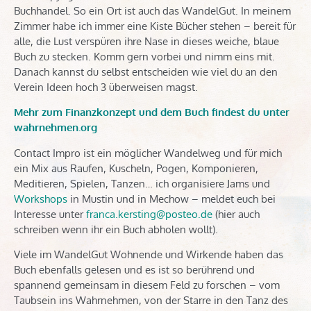
Buchhandel. So ein Ort ist auch das WandelGut. In meinem
Zimmer habe ich immer eine Kiste Bücher stehen – bereit für
alle, die Lust verspüren ihre Nase in dieses weiche, blaue
Buch zu stecken. Komm gern vorbei und nimm eins mit.
Danach kannst du selbst entscheiden wie viel du an den
Verein Ideen hoch 3 überweisen magst.
Mehr zum Finanzkonzept und dem Buch findest du unter
wahrnehmen.org
Contact Impro ist ein möglicher Wandelweg und für mich
ein Mix aus Raufen, Kuscheln, Pogen, Komponieren,
Meditieren, Spielen, Tanzen… ich organisiere Jams und
Workshops
in Mustin und in Mechow – meldet euch bei
Interesse unter
franca.kersting@posteo.de
(hier auch
schreiben wenn ihr ein Buch abholen wollt).
Viele im WandelGut Wohnende und Wirkende haben das
Buch ebenfalls gelesen und es ist so berührend und
spannend gemeinsam in diesem Feld zu forschen – vom
Taubsein ins Wahrnehmen, von der Starre in den Tanz des