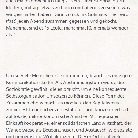
auch mal handwerklich tätig zu sein. Über Strohballen zu
klettern, mittags etwas zu bauen und abends zu sehen, was
wir geschaffen haben. Dann zurück ins Gutshaus. Hier wird
(fast) jeden Abend zusammen gegessen und gekocht.
Manchmal sind es 15 Leute, manchmal 10, niemals weniger
als 4.
Um so viele Menschen zu koordinieren, braucht es eine gute
Kommunikationskultur. Als Abstimmungsform wurde die
Soziokratie gewählt, die es braucht, um eine konsequente
Selbstorganisation umsetzen zu können. Diese Form des
Zusammenlebens macht es möglich, den Kapitalismus
zumindest freundlicher zu gestalten – und konzentriert sich
auf lokale, mikroökonomische Ansätze. Mit regionaler
Einkaufskooperative, einer solidarischen Landwirtschaft, der
Wandelwiese als Begegnungsort und Austausch, wie soziale
und gemeinsame Wohnkonzepte. Dieser Ort zieht viele