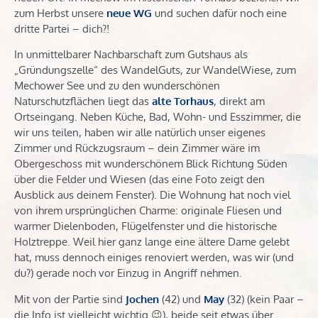
zum Herbst unsere
neue WG
und suchen dafür noch eine
dritte Partei – dich?!
In unmittelbarer Nachbarschaft zum Gutshaus als
„Gründungszelle“ des WandelGuts, zur WandelWiese, zum
Mechower See und zu den wunderschönen
Naturschutzflächen liegt das
alte Torhaus
, direkt am
Ortseingang. Neben Küche, Bad, Wohn- und Esszimmer, die
wir uns teilen, haben wir alle natürlich unser eigenes
Zimmer und Rückzugsraum – dein Zimmer wäre im
Obergeschoss mit wunderschönem Blick Richtung Süden
über die Felder und Wiesen (das eine Foto zeigt den
Ausblick aus deinem Fenster). Die Wohnung hat noch viel
von ihrem ursprünglichen Charme: originale Fliesen und
warmer Dielenboden, Flügelfenster und die historische
Holztreppe. Weil hier ganz lange eine ältere Dame gelebt
hat, muss dennoch einiges renoviert werden, was wir (und
du?) gerade noch vor Einzug in Angriff nehmen.
Mit von der Partie sind
Jochen
(42) und
May
(32) (kein Paar –
die Info ist vielleicht wichtig 😉), beide seit etwas über