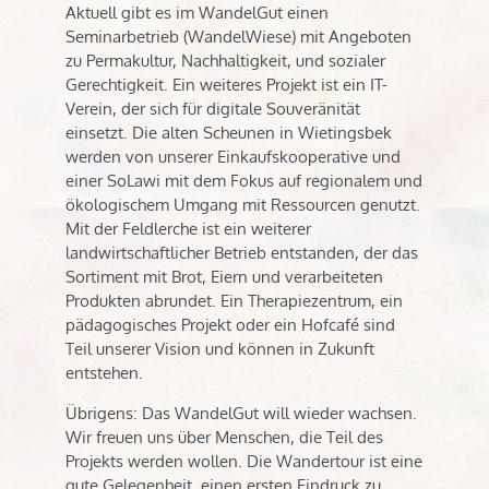
Aktuell gibt es im WandelGut einen
Seminarbetrieb (WandelWiese) mit Angeboten
zu Permakultur, Nachhaltigkeit, und sozialer
Gerechtigkeit. Ein weiteres Projekt ist ein IT-
Verein, der sich für digitale Souveränität
einsetzt. Die alten Scheunen in Wietingsbek
werden von unserer Einkaufskooperative und
einer SoLawi mit dem Fokus auf regionalem und
ökologischem Umgang mit Ressourcen genutzt.
Mit der Feldlerche ist ein weiterer
landwirtschaftlicher Betrieb entstanden, der das
Sortiment mit Brot, Eiern und verarbeiteten
Produkten abrundet. Ein Therapiezentrum, ein
pädagogisches Projekt oder ein Hofcafé sind
Teil unserer Vision und können in Zukunft
entstehen.
Übrigens: Das WandelGut will wieder wachsen.
Wir freuen uns über Menschen, die Teil des
Projekts werden wollen. Die Wandertour ist eine
gute Gelegenheit, einen ersten Eindruck zu