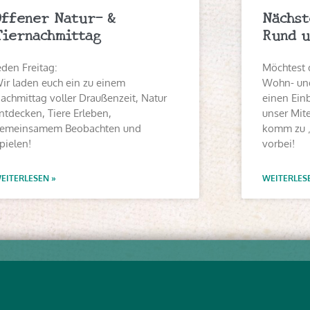
Offener Natur- &
Nächst
Tiernachmittag
Rund u
eden Freitag:
Möchtest 
ir laden euch ein zu einem
Wohn- und
achmittag voller Draußenzeit, Natur
einen Einb
ntdecken, Tiere Erleben,
unser Mit
emeinsamem Beobachten und
komm zu 
pielen!
vorbei!
EITERLESEN »
WEITERLES