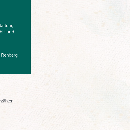
taltung
mbH und
s Rehberg
rzählen,