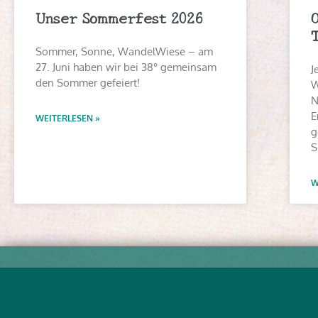
Unser Sommerfest 2026
Sommer, Sonne, WandelWiese – am
27. Juni haben wir bei 38° gemeinsam
J
den Sommer gefeiert!
W
N
E
WEITERLESEN »
g
S
W