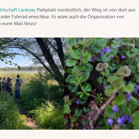
Ortschaft Lankow
, Parkplatz nordöstlich, der Weg ist von dort aus
 oder Fahrrad erreichbar. Es wäre auch die Organisation von
 eurer Mail hinzu!