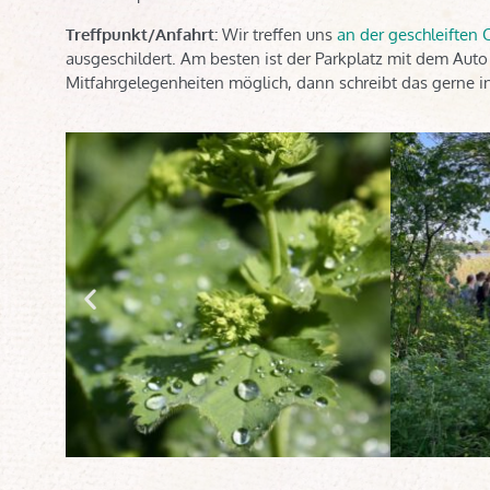
Treffpunkt/Anfahrt:
Wir treffen uns
an der geschleiften 
ausgeschildert. Am besten ist der Parkplatz mit dem Auto
Mitfahrgelegenheiten möglich, dann schreibt das gerne in