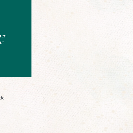
ren
ut
nde