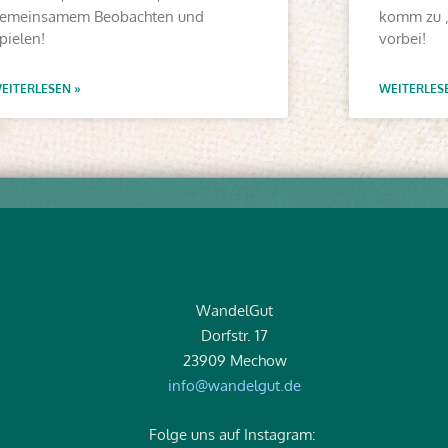
emeinsamem Beobachten und
komm zu 
pielen!
vorbei!
EITERLESEN »
WEITERLES
WandelGut
Dorfstr. 17
23909 Mechow
info@wandelgut.de
Folge uns auf Instagram: