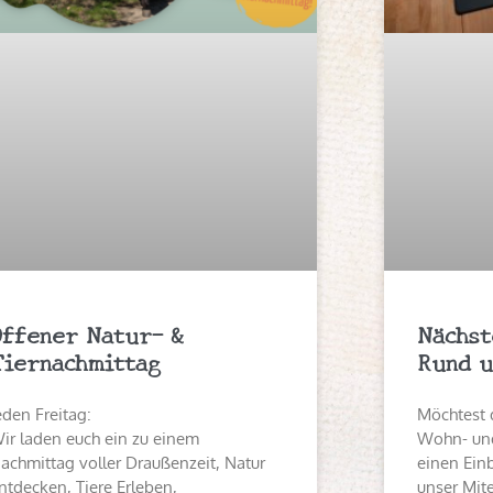
Offener Natur- &
Nächst
Tiernachmittag
Rund u
eden Freitag:
Möchtest 
ir laden euch ein zu einem
Wohn- und
achmittag voller Draußenzeit, Natur
einen Einb
ntdecken, Tiere Erleben,
unser Mit