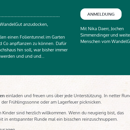
ANMELDUNG
m WandelGut anzudocken,
Mit Nika Daerr, Jochen
Simmendinger und weite
llen einen Folientunnel im Garten
Menschen vom WandelG
d Co anpflanzen zu können. Dafür
hshaus hin soll, war bisher immer
t werden und und und…
en
einladen und freuen uns über jede Unterstützung. In netter Ru
der Frühlingssonne oder am Lagerfeuer picknicken.
h Kinder sind herzlich willkommen. Wenn du neugierig bist, das
it in entspannter Runde mal ein bisschen reinzuschnuppern.
bzusagen.