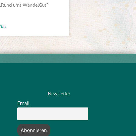
„Rund ums WandelGut“
EN »
Newsletter
Email