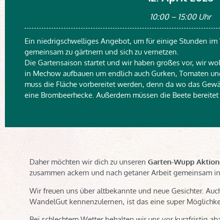
10:00 – 15:00 Uhr
Ein niedrigschwelliges Angebot, um für einige Stunden i
gemeinsam zu gärtnern und sich zu vernetzen.
Die Gartensaison startet und wir haben großes vor, wir wo
in Mechow aufbauen um endlich auch Gurken, Tomaten un
muss die Fläche vorbereitet werden, denn da wo das Gewäc
eine Brombeerhecke. Außerdem müssen die Beete bereite
Daher möchten wir dich zu unseren
Garten-Wupp Aktion
zusammen ackern und nach getaner Arbeit gemeinsam in 
Wir freuen uns über altbekannte und neue Gesichter. Auc
WandelGut kennenzulernen, ist das eine super Möglichke
Bei schlechtem Wetter behalten wir uns vor kurzfristig a