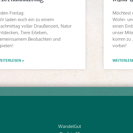
eden Freitag:
Möchtest 
ir laden euch ein zu einem
Wohn- und
achmittag voller Draußenzeit, Natur
einen Einb
ntdecken, Tiere Erleben,
unser Mit
emeinsamem Beobachten und
komm zu 
pielen!
vorbei!
EITERLESEN »
WEITERLES
WandelGut