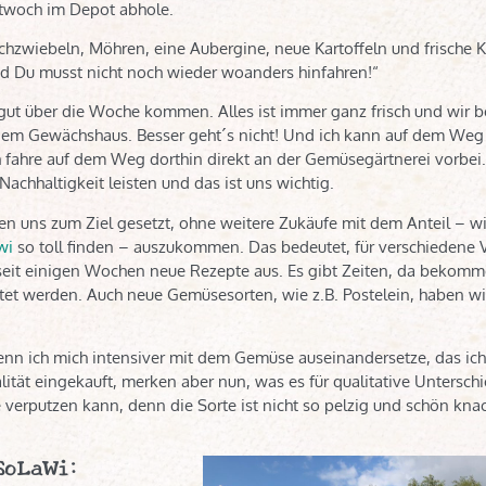
ttwoch im Depot abhole.
uchzwiebeln, Möhren, eine Aubergine, neue Kartoffeln und frische K
nd Du musst nicht noch wieder woanders hinfahren!“
te gut über die Woche kommen. Alles ist immer ganz frisch und wi
dem Gewächshaus. Besser geht´s nicht! Und ich kann auf dem We
fahre auf dem Weg dorthin direkt an der Gemüsegärtnerei vorbei.
achhaltigkeit leisten und das ist uns wichtig.
ben uns zum Ziel gesetzt, ohne weitere Zukäufe mit dem Anteil – w
wi
so toll finden – auszukommen. Das bedeutet, für verschiedene 
eit einigen Wochen neue Rezepte aus. Es gibt Zeiten, da bekomme
et werden. Auch neue Gemüsesorten, wie z.B. Postelein, haben wi
 wenn ich mich intensiver mit dem Gemüse auseinandersetze, das i
ät eingekauft, merken aber nun, was es für qualitative Unterschi
ne verputzen kann, denn die Sorte ist nicht so pelzig und schön kna
-SoLaWi: