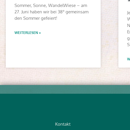
Sommer, Sonne, WandelWiese – am
27. Juni haben wir bei 38° gemeinsam
J
den Sommer gefeiert!
W
N
E
WEITERLESEN »
g
S
W
Kontakt