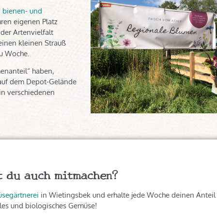
 bienen- und
hren eigenen Platz
er Artenvielfalt
inen kleinen Strauß
zu Woche.
enanteil“ haben,
s auf dem Depot-Gelände
 in verschiedenen
t du auch mitmachen?
segärtnerei
in Wietingsbek und erhalte jede Woche deinen Anteil f
les und biologisches Gemüse!