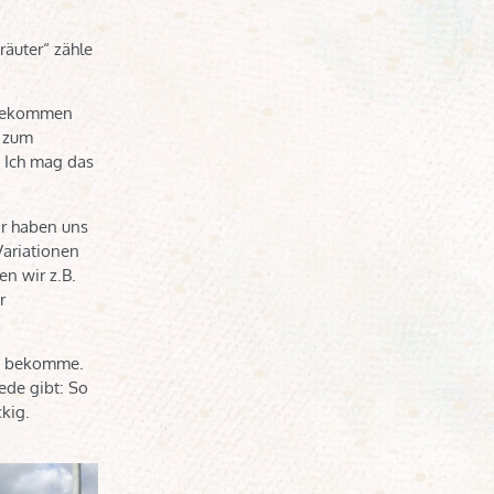
räuter“ zähle
r bekommen
g zum
 Ich mag das
ir haben uns
Variationen
n wir z.B.
r
ch bekomme.
ede gibt: So
ckig.