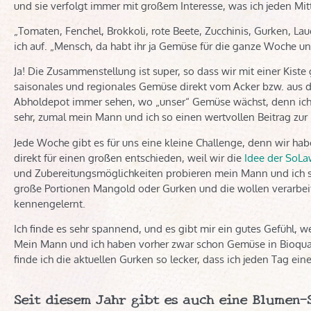
und sie verfolgt immer mit großem Interesse, was ich jeden Mi
„Tomaten, Fenchel, Brokkoli, rote Beete, Zucchinis, Gurken, La
ich auf. „Mensch, da habt ihr ja Gemüse für die ganze Woche u
Ja! Die Zusammenstellung ist super, so dass wir mit einer Kis
saisonales und regionales Gemüse direkt vom Acker bzw. aus 
Abholdepot immer sehen, wo „unser“ Gemüse wächst, denn ich 
sehr, zumal mein Mann und ich so einen wertvollen Beitrag zur N
Jede Woche gibt es für uns eine kleine Challenge, denn wir ha
direkt für einen großen entschieden, weil wir die
Idee der SoLa
und Zubereitungsmöglichkeiten probieren mein Mann und ich s
große Portionen Mangold oder Gurken und die wollen verarbeit
kennengelernt.
Ich finde es sehr spannend, und es gibt mir ein gutes Gefühl,
Mein Mann und ich haben vorher zwar schon Gemüse in Bioqualit
finde ich die aktuellen Gurken so lecker, dass ich jeden Tag ei
Seit diesem Jahr gibt es auch eine Blumen