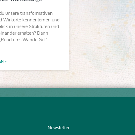
du unsere transformativen
 Wirkorte kennenlernen und
lick in unsere Strukturen und
einander erhalten? Dann
„Rund ums WandelGut“
EN »
Newsletter