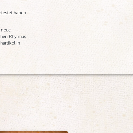
etestet haben
0 neue
ichen Rhytmus
hartikel in