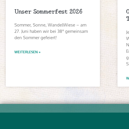
Unser Sommerfest 2026
Sommer, Sonne, WandelWiese – am
27. Juni haben wir bei 38° gemeinsam
J
den Sommer gefeiert!
W
N
E
WEITERLESEN »
g
S
W