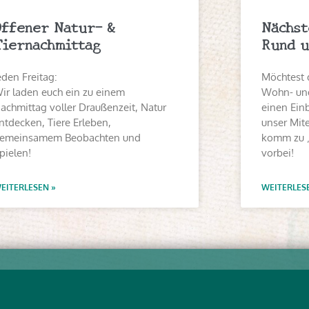
Offener Natur- &
Nächst
Tiernachmittag
Rund u
eden Freitag:
Möchtest 
ir laden euch ein zu einem
Wohn- und
achmittag voller Draußenzeit, Natur
einen Einb
ntdecken, Tiere Erleben,
unser Mit
emeinsamem Beobachten und
komm zu 
pielen!
vorbei!
EITERLESEN »
WEITERLES